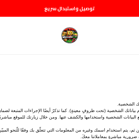
توصيل واستبدال سريع
تك الشخصية.
اناتك الشخصية (تحت ظروفٍ معينةٍ). كما تذكرُ أيضًا الإجراءات المتبعة لضمان 
جمع البيانات الشخصية واستخدامها والكشف عنها. ومن خلال زيارتك للموقع مباشر
نا. ومن ثم، يتم استخدام اسمك وغيره من المعلومات التي تتعلّق بك وفقًا للّنحو ا
ضرورية مباشرةٍ بمعاملاتنا معكَ.