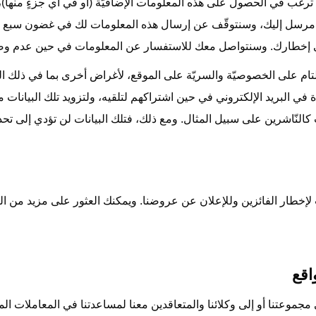
 لا ترغب في الحصول على هذه المعلومات الإضافيّة (أو في أي جزءٍ منها
ي مرسل إليك، وسنتوقّف عن إرسال هذه المعلومات لك في غضون سبع أي
 تلقي إخطارك. وسنتواصل معك للاستفسار عن المعلومات في حين عدم وض
تام على الخصوصيّة والسريّة على الموقع، لأغراض أخرى بما في ذلك ال
ة في البريد الإلكتروني في حين اشتراكهم لتلقيه، ولتزويد تلك البيانات 
كالنّاشرين على سبيل المثال. ومع ذلك، فتلك البيانات لن تؤدي إلى تحدي
ات لإخطار الفائزين وللإعلان عن عروضنا. ويمكنك العثور على مزيد م
اقع
موعتنا أو إلى وكلائنا والمتعاقدين معنا لمساعدتنا في المعاملات الم