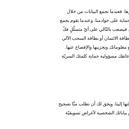
ها. فعندما نجمع البيانات من خلال
اية على خوادمنا. وعندما نقوم بجمع
يل بطاقات الدفع إلكترونيًا، فإننا نحميها من خلال استخدام التشفير، مثل طبقة مآخذ التوصيل الآمنة (SSL). فيصعب بالتّالي على أيّ متسلّلٍ فكّ
طاقة الائتمان أو بطاقة السحب الآلي
معلوماتك وتخزينها والإفصاح عنها.
 عاتقك مسؤولية حماية كلمتك السريّة
 إلينا. ويحق لك أن تطلب منَّا تصحيح
 بياناتك الشخصية لأغراض تسويقيّة