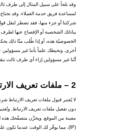
وقد نلجأ على سبيل المثال إلى طرف ثالث
لمساعدة فريق خدمة العملاء. وقد نحتاج 
شركتنا أو جزء منها، فقد نضطر لنقل قوا
بياناتك الشخصية أو الإفصاح عنها لطرف
الخصوصيّة هذه، أو إذا طُلب منّا ذلك بحك
أخرى. ونحيطك علماً بأننا غير مسؤولين
أنّنا غير مسؤولين إزاء أي طرف ثالث ننقل
2 – ملفات تعريف الارتباط (COOKIES)
لا يُعتبر قبول ملفات تعريف الارتباط شرط
دون تفعيل ملفات تعريف الارتباط. وتُعت
معينة من الموقع. ويخزِّن متصفّحك هذه
(IP)، مما يوفّر لك الوقت عندما تكون 