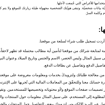
ستخدامها للأغراض التي جُمعت لأجلها.
 بيانات شخصيّة. وتبقى هويّتك الشخصية مجهولة طيلة زيارتك للموقع ولا يتم كشفها 
 وكلمة السرّ.
ذا أردت تسجيل طلب شراء لسلعة من موقعنا.
ة لمتابعة شرائك من موقعنا لتأمين أية مطالب محتملة قد تظهر لاحقاً، و
سبيل المثال وليس الحصر، الاسم والجنس وتاريخ الميلاد وعنوان البريد
وتفاصيل الدفع وتفاصيل عن بطاقات الدفع.
نا من معالجة طلباتك ولتزويدكَ بخدمات ومعلومات معروضة على موقعنا و
ة حسابك معنا وللتحقّقَ من المعاملات المالية التي تُجريها على الإنتر
ير تصميمات صفحات الموقع و/أو محتوياته وتخصيصها للمستخدمين. ونقوم
و المطلوبة إلى المستخدم، على سبيل المثال معلومات حول المنتجات و
صل عبر البريد الإلكتروني لتزويدك ببعض التفاصيل حول المنتجات وال