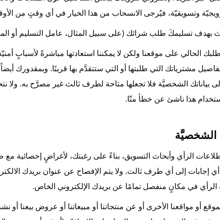
ويجيّة وتسويقيّة، فيُرجى الانسحاب من هذا الخيار في أي وقتٍ من الأوق
بهدف تسليمكَ طلب شرائك (على سبيل المثال، عامل التسليم أو المورِ
طلبك الحالي على موقعنا ولكن لا يمكننا استعادتها مباشرةً لأسبابٍ أمن
صيل مشترياتك التي طلبتها أو التي ستتقدَّم بها قريبًا. وبمقدورك أيضاً
 إلى بياناتك الشخصيَّة فلا تجعلها متاحة لطرف ثالث غير مصرَّح به. ولا ن
ستخدام هذا ناشئ عن خطأ منّا.
لشخصيَّة
اعات الرأي وأبحاث التسويق، بناءً على رغبتك، لأغراضٍ إحصائية مع ض
ي إجابات إلى أي طرف ثالث. ولا يتم الإفصاح عن عنوان بريدك الالكترو
لرأي في مكانٍ منفصل تمامًا عن بريدك الإلكتروني الخاص.
وقع أو مواقعنا الأخرى أو عن منتجاتنا أو مبيعاتنا أو عروض بيعنا أو نش